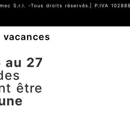
ec S.r.l. -Tous droits réservés.| P.IVA 1028
e vacances
 au 27
des
t être
une