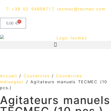
contenu
principal
+39 02 9469871
tecmec@tecmec.com
0
0,00
€
Accueil
/
Couvercles
/
Couvercles
mélangeur
/ Agitateurs manuels TECMEC (10
pcs.)
Agitateurs manuels
TECMEC (10 pcs.)