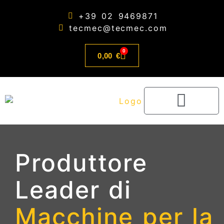
contenuto
+39 02 9469871
tecmec@tecmec.com
0
0,00
€
Produttore
Leader di
Macchine per la